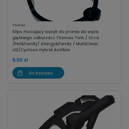
Thomas
Klips mocujący wężyk do prania do węża
giętkiego odkurzacz Thomas Twin / Orca
/Pet&Family/ Allergy&Family / MultiClean
x10/Cycloon Hybrid Amfibia
9,00 zł
Do koszyka