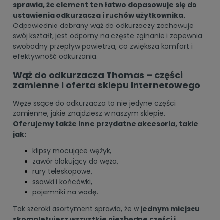
sprawia, że element ten łatwo dopasowuje się do
ustawienia odkurzacza i ruchów użytkownika.
Odpowiednio dobrany wąż do odkurzaczy zachowuje
swój kształt, jest odporny na częste zginanie i zapewnia
swobodny przepływ powietrza, co zwiększa komfort i
efektywność odkurzania.
Wąż do odkurzacza Thomas – części
zamienne i oferta sklepu internetowego
Węże ssące do odkurzacza to nie jedyne części
zamienne, jakie znajdziesz w naszym sklepie.
Oferujemy także inne przydatne akcesoria, takie
jak:
klipsy mocujące wężyk,
zawór blokujący do węża,
rury teleskopowe,
ssawki i końcówki,
pojemniki na wodę.
Tak szeroki asortyment sprawia, że w j
ednym miejscu
skompletujesz wszystkie niezbędne części i