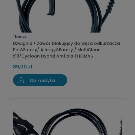
Thomas
Dźwignia / Zawór blokujący do węża odkurzacza
Pet&Family/ Allergy&Family / MultiClean
x10/Cycloon Hybrid Amfibia THOMAS
89,00 zł
Do koszyka