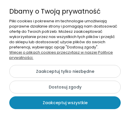
Dbamy o Twoją prywatność
Autoryzowany
Pliki cookies i pokrewne im technologie umożliwiają
Sklep & Serwis Thomas
poprawne działanie strony i pomagają nam dostosować
ofertę do Twoich potrzeb. Możesz zaakceptować
ul. Łukowska 2B lok17
wykorzystanie przez nas wszystkich tych plików i przejść
04-113 Warszawa
do sklepu lub dostosować użycie plików do swoich
+22 644 56 78
I
604 133 055
preferencji, wybierając opcję "Dostosuj zgody".
Więcej o plikach cookies przeczytasz w naszej Polityce
sklep@thomas-sklep.pl
prywatności.
Zaakceptuj tylko niezbędne
©2026 Wszelkie Prawa Zastrzeżone | Autoryzowany Sklep &
Serwis THOMAS
Dostosuj zgody
Szablon Flex by
Ecommercy
Zaakceptuj wszystkie
Pokaż pełną wersję strony
Kontakt
Szukaj
Konto
Koszyk