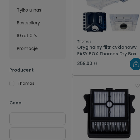
Tylko u nas!
Bestsellery
10 rat 0 %
Thomas
Oryginalny filtr cyklonowy
Promocje
EASY BOX Thomas Dry Box
szary do odkurzacza
359,00 zł
piorącego
Producent
Thomas
Cena