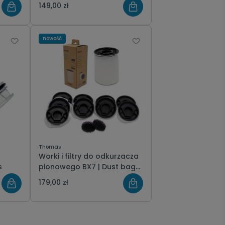
piorącego TWIN ORCA
149,00 zł
Thomas
nowość
Thomas
o
Worki i filtry do odkurzacza
s
pionowego BX7 | Dust bag
set BX7 Thomas
179,00 zł