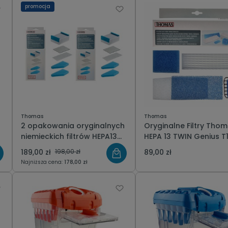
promocja
Thomas
Thomas
2 opakowania oryginalnych
Oryginalne Filtry Tho
niemieckich filtrów HEPA13
HEPA 13 TWIN Genius T1 T2
do odkurzacza piorącego i
TT Orca 787203 Zest
189,00 zł
198,00 zł
89,00 zł
wodnego AQUA+ Thomas
filtrów
Najniższa cena:
178,00 zł
787276 zestaw filtry