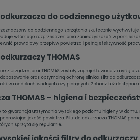
do odkurzacza do codziennego użytk
przeznaczony do codziennego sprzątania skutecznie wychwytuje c
woduje wtórnego rozprzestrzeniania zanieczyszczeń w pomieszcz
ewnić prawidłowy przepływ powietrza i pełną efektywność pracy
o odkurzaczy THOMAS
lne z urządzeniami THOMAS zostały zaprojektowane z myślą o zac
 dopasowanie oraz optymalną ochronę silnika. Filtr do odkurzac
jak i w modelach wodnych czy piorących. Zobacz też dostępne
acza THOMAS – higiena i bezpieczeńs
ów to gwarancja utrzymania wysokiego poziomu higieny w domu. F
ny, poprawiając jakość powietrza. Filtr do odkurzacza THOMAS po
órych sprząta się regularnie.
 wysokiej jakości filtry do odkurzaczy