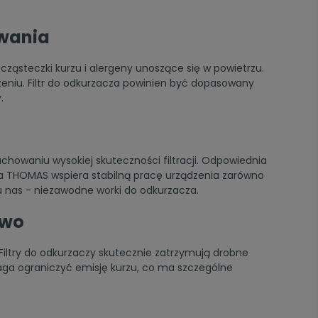
owania
ząsteczki kurzu i alergeny unoszące się w powietrzu.
eniu. Filtr do odkurzacza powinien być dopasowany
.
howaniu wysokiej skuteczności filtracji. Odpowiednia
za THOMAS wspiera stabilną pracę urządzenia zarówno
 u nas - niezawodne
worki do odkurzacza
.
two
iltry do odkurzaczy skutecznie zatrzymują drobne
maga ograniczyć emisję kurzu, co ma szczególne