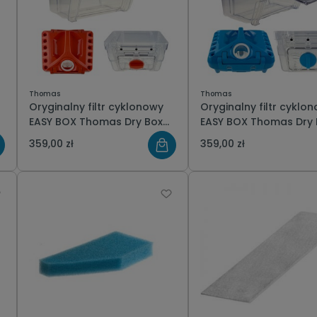
Thomas
Thomas
Oryginalny filtr cyklonowy
Oryginalny filtr cyklo
EASY BOX Thomas Dry Box
EASY BOX Thomas Dry Box
pomarańczowy do
niebieski do odkurzac
359,00 zł
359,00 zł
odkurzacza wodnego
wodnego