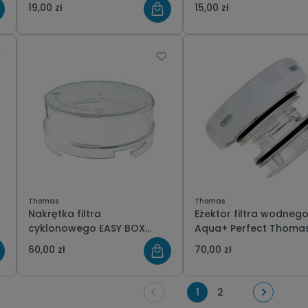
19,00 zł
15,00 zł
Thomas
Thomas
Nakrętka filtra
Eżektor filtra wodneg
cyklonowego EASY BOX
Aqua+ Perfect Thoma
Thomas dry box
60,00 zł
70,00 zł
przeźroczysta
1
2