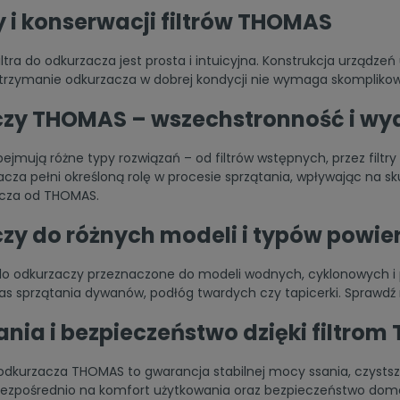
i konserwacji filtrów THOMAS
iltra do odkurzacza jest prosta i intuicyjna. Konstrukcja urządz
trzymanie odkurzacza w dobrej kondycji nie wymaga skompliko
aczy THOMAS – wszechstronność i wy
ejmują różne typy rozwiązań – od filtrów wstępnych, przez filt
rzacza pełni określoną rolę w procesie sprzątania, wpływając na 
acza
od THOMAS.
czy do różnych modeli i typów powie
y do odkurzaczy przeznaczone do modeli wodnych, cyklonowych 
 sprzątania dywanów, podłóg twardych czy tapicerki. Sprawdź
nia i bezpieczeństwo dzięki filtro
o odkurzacza THOMAS to gwarancja stabilnej mocy ssania, czysts
 bezpośrednio na komfort użytkowania oraz bezpieczeństwo domo