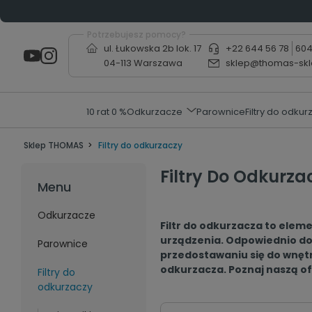
Potrzebujesz pomocy?
ul. Łukowska 2b lok. 17
+22 644 56 78
604
04-113 Warszawa
sklep@thomas-skl
10 rat 0 %
Odkurzacze
Parownice
Filtry do odkur
Sklep THOMAS
Filtry do odkurzaczy
Filtry Do Odkurza
Menu
Odkurzacze
Filtr do odkurzacza to eleme
urządzenia. Odpowiednio dob
Parownice
przedostawaniu się do wnętr
odkurzacza. Poznaj naszą of
Filtry do
odkurzaczy