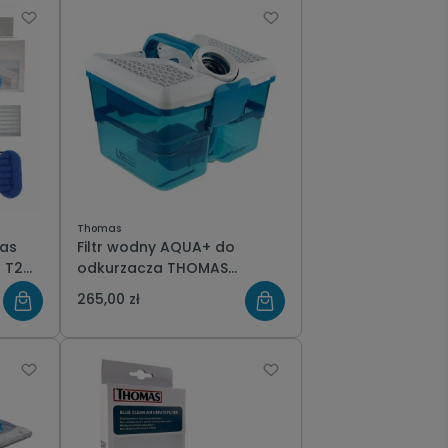
Thomas
mas
Filtr wodny AQUA+ do
odkurzacza THOMAS
aw
MultiCleanx10 Pet&Family
265,00 zł
Amfibia Perfect