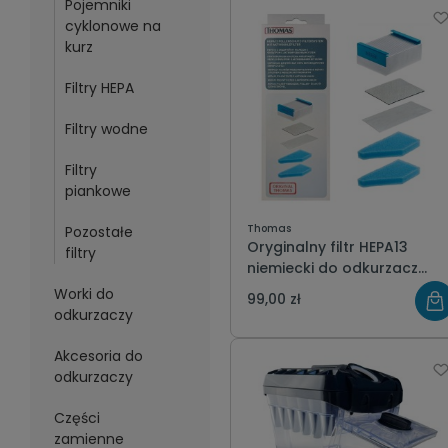
Pojemniki
cyklonowe na
kurz
Filtry HEPA
Filtry wodne
Filtry
piankowe
Thomas
Pozostałe
Oryginalny filtr HEPA13
filtry
niemiecki do odkurzacz
piorącego i wodnego
Worki do
99,00 zł
AQUA+ AMFIBIA PERFECT
odkurzaczy
Thomas 787276 zestaw
filtrów
Akcesoria do
odkurzaczy
Części
zamienne