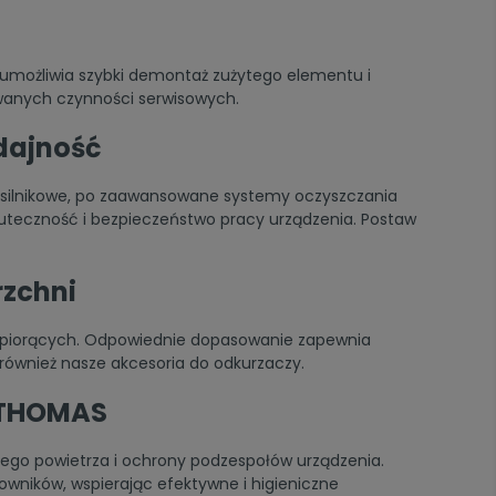
eń umożliwia szybki demontaż zużytego elementu i
wanych czynności serwisowych.
dajność
ry silnikowe, po zaawansowane systemy oczyszczania
skuteczność i bezpieczeństwo pracy urządzenia. Postaw
rzchni
i piorących. Odpowiednie dopasowanie zapewnia
 również nasze
akcesoria do odkurzaczy
.
m THOMAS
zego powietrza i ochrony podzespołów urządzenia.
wników, wspierając efektywne i higieniczne