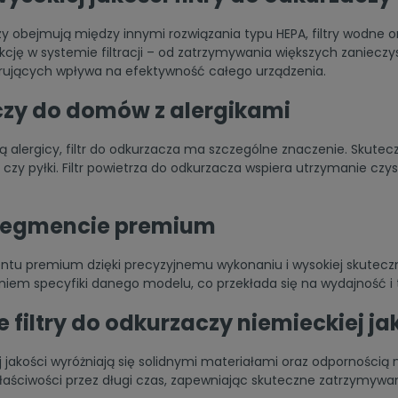
 obejmują między innymi rozwiązania typu HEPA, filtry wodne oraz 
kcję w systemie filtracji – od zatrzymywania większych zaniec
rujących wpływa na efektywność całego urządzenia.
aczy do domów z alergikami
alergicy, filtr do odkurzacza ma szczególne znaczenie. Skuteczn
a czy pyłki. Filtr powietrza do odkurzacza wspiera utrzymanie c
 segmencie premium
ntu premium dzięki precyzyjnemu wykonaniu i wysokiej skuteczno
niem specyfiki danego modelu, co przekłada się na wydajność i 
e filtry do odkurzaczy niemieckiej ja
j jakości wyróżniają się solidnymi materiałami oraz odpornością 
aściwości przez długi czas, zapewniając skuteczne zatrzymywan