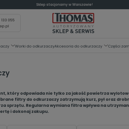
Sklep stacjonarny w Warszawie!
 133 055
ep.pl
zaczy
Worki do odkurzaczy
Akcesoria do odkurzaczy
Części za
czy
nt, który odpowiada nie tylko za jakość powietrza wylotowe
rane filtry do odkurzaczy zatrzymują kurz, pył oraz drob
za sprzętu. Regularna wymiana filtra wpływa na utrzyman
ertę i dokonaj zakupu.