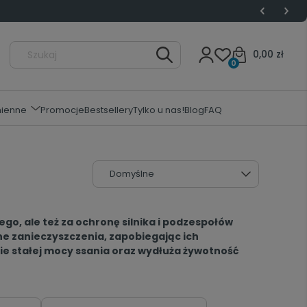
0,00 zł
0
mienne
Promocje
Bestsellery
Tylko u nas!
Blog
FAQ
go, ale też za ochronę silnika i podzespołów
ne zanieczyszczenia, zapobiegając ich
ie stałej mocy ssania oraz wydłuża żywotność