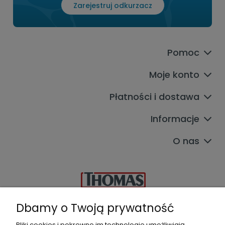
Zarejestruj odkurzacz
Pomoc
Moje konto
Płatności i dostawa
Informacje
O nas
Dbamy o Twoją prywatność
Autoryzowany
Pliki cookies i pokrewne im technologie umożliwiają