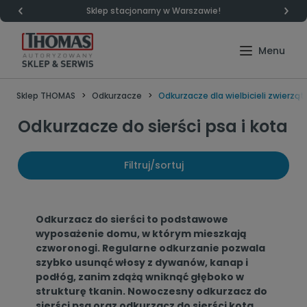
Sklep stacjonarny w Warszawie!
Sklep THOMAS
Odkurzacze
Odkurzacze dla wielbicieli zwierząt
Odkurzacze do sierści psa i kota
Filtruj/sortuj
Odkurzacz do sierści to podstawowe
wyposażenie domu, w którym mieszkają
czworonogi. Regularne odkurzanie pozwala
szybko usunąć włosy z dywanów, kanap i
podłóg, zanim zdążą wniknąć głęboko w
strukturę tkanin. Nowoczesny odkurzacz do
sierści psa oraz odkurzacz do sierści kota