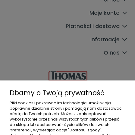
Moje konto
Płatności i dostawa
Informacje
O nas
Dbamy o Twoją prywatność
Autoryzowany
Pliki cookies i pokrewne im technologie umożliwiają
Sklep & Serwis Thomas
poprawne działanie strony i pomagają nam dostosować
ofertę do Twoich potrzeb. Możesz zaakceptować
ul. Łukowska 2B lok17
wykorzystanie przez nas wszystkich tych plików i przejść
04-113 Warszawa
do sklepu lub dostosować użycie plików do swoich
+22 644 56 78
I
604 133 055
preferencji, wybierając opcję "Dostosuj zgody".