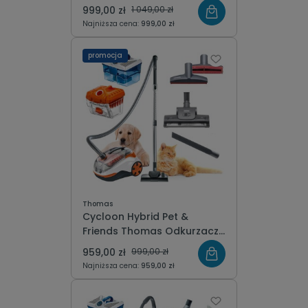
turboszczotką
999,00 zł
1 049,00 zł
Najniższa cena:
999,00 zł
promocja
Thomas
Cycloon Hybrid Pet &
Friends Thomas Odkurzacz
cyklonowy i wodny z
959,00 zł
999,00 zł
turboszczotką
Najniższa cena:
959,00 zł