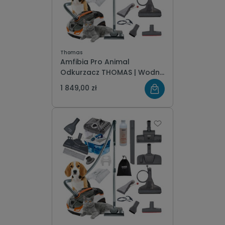
Thomas
Amfibia Pro Animal
Odkurzacz THOMAS | Wodny
+ Piorący | Sierść Psa Kota
1 849,00 zł
for pet