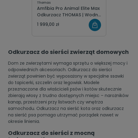
Thomas
Amfibia Pro Animal Elite Max
Odkurzacz THOMAS | Wodny
+ Piorący | Sierść Psa Kota
1 999,00 zł
for pet
Odkurzacz do sierści zwierząt domowych
Dom ze zwierzętami wymaga sprzętu o większej mocy i
odpowiednich akcesoriach. Odkurzacz do sierści
zwierząt powinien być wyposażony w specjalne ssawki
do tapicerki, szczelin oraz legowisk. Modele
przeznaczone dla właścicieli psów i kotów skutecznie
zbierają włosy z trudno dostępnych miejsc – narożników
kanap, przestrzeni przy listwach czy wnętrza
samochodu. Odkurzacz na sierść kota oraz odkurzacz
na sierść psa pomaga utrzymać porządek nawet w
okresie linienia.
Odkurzacz do sierści z mocną