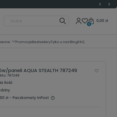
0,00 zł
0
mienne
Promocje
Bestsellery
Tylko u nas!
Blog
FAQ
etów/paneli AQUA STEALTH 787249
ktu:
787249
a ilość
dziny
00 zł
- Paczkomaty InPost