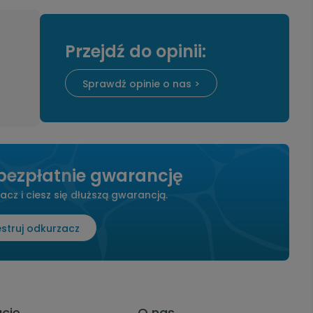
Przejdź do opinii:
Sprawdź opinie o nas >
 bezpłatnie gwarancję
acz i ciesz się dłuższą gwarancją.
estruj odkurzacz
acje
O nas