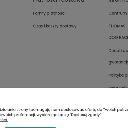
Formy płatności
Centrum 
Czas i koszty dostawy
THOMAS 
DOG RACE
Dodatko
gwarancj
Polityka 
Instrukcj
 działanie strony i pomagają nam dostosować ofertę do Twoich potr
 swoich preferencji, wybierając opcję "Dostosuj zgody".
wska 2B lok17
ości.
+22 644 56 78
I
604 133 055
sklep@thomas-
Warszawa