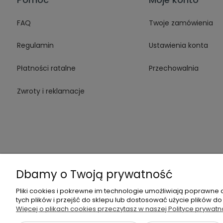
FAQ
Twoje zamówienia
Regulamin
Ustawienia konta
Płatności ratalne
Przechowalnia
Zwroty i reklamacje
Dbamy o Twoją prywatność
Pliki cookies i pokrewne im technologie umożliwiają poprawne
tych plików i przejść do sklepu lub dostosować użycie plików do
Autoryzowany
ul. Łuko
Więcej o plikach cookies przeczytasz w naszej Polityce prywatn
Sklep & Serwis Thomas
04-113 