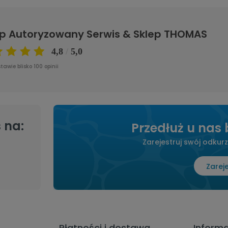
ep Autoryzowany Serwis & Sklep THOMAS
awie blisko 100 opinii
 na:
Przedłuż u nas
Zarejestruj swój odkurz
Zarej
Płatności i dostawa
Inform