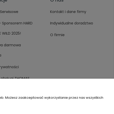
Serwisowe
Kontakt i dane firmy
– Sponsorem HARD
Indywidualne doradztwo
 WILD 2025!
O firmie
wa darmowa
a
prywatności
e obsługi THOMAS
zeb. Możesz zaakceptować wykorzystanie przez nas wszystkich
sklep.pl