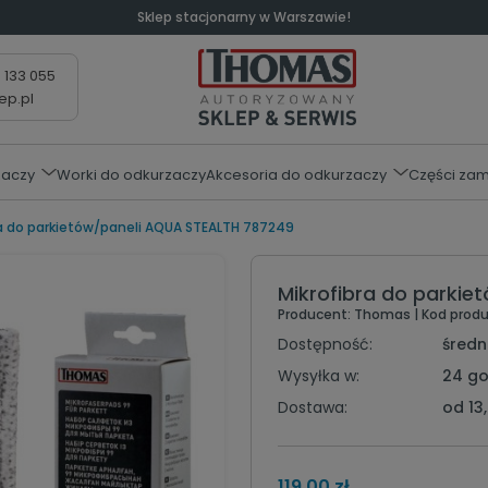
Sklep stacjonarny w Warszawie!
 133 055
ep.pl
zaczy
Worki do odkurzaczy
Akcesoria do odkurzaczy
Części za
ra do parkietów/paneli AQUA STEALTH 787249
Mikrofibra do parki
Producent:
Thomas
| Kod produ
Dostępność:
średni
Wysyłka w:
24 go
Dostawa:
od 13,
119,00 zł