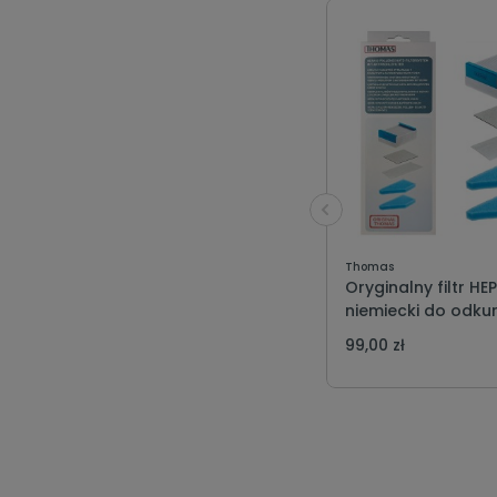
Thomas
Oryginalny filtr HE
niemiecki do odku
piorącego i wodn
99,00 zł
AQUA+ AMFIBIA PE
Thomas 787276 zestaw
filtrów