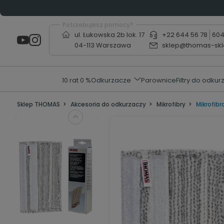
Potrzebujesz pomocy?
ul. Łukowska 2b lok. 17
+22 644 56 78
604
04-113 Warszawa
sklep@thomas-skl
10 rat 0 %
Odkurzacze
Parownice
Filtry do odkur
Sklep THOMAS
Akcesoria do odkurzaczy
Mikrofibry
Mikrofib