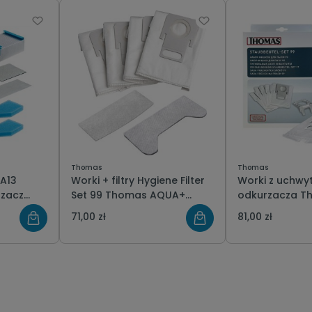
Thomas
Thomas
PA13
Worki + filtry Hygiene Filter
Worki z uchwy
rzacz
Set 99 Thomas AQUA+
odkurzacza T
ego
787246
5 szt. 787243
71,00 zł
81,00 zł
RFECT