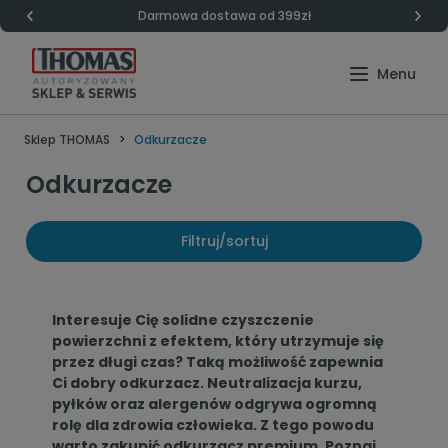
Darmowa dostawa od 399zł
Sklep THOMAS
Odkurzacze
Odkurzacze
Filtruj/sortuj
Interesuje Cię solidne czyszczenie
powierzchni z efektem, który utrzymuje się
przez długi czas? Taką możliwość zapewnia
Ci dobry odkurzacz. Neutralizacja kurzu,
pyłków oraz alergenów odgrywa ogromną
rolę dla zdrowia człowieka. Z tego powodu
warto zakupić odkurzacz premium. Poznaj