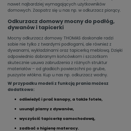
nawet najbardziej wymagających użytkowników
domowych. Zaopatrz się u nas np. w
odkurzacz piorący
.
Odkurzacz domowy mocny do podłóg,
dywanów i tapicerki
Mocny odkurzacz domowy THOMAS doskonale radzi
sobie nie tylko z twardymi podłogami, ale również z
dywanami, wykładzinami oraz tapicerką meblową. Dzięki
odpowiednio dobranym końcówkom i szczotkom
skutecznie usuwa zabrudzenia z różnych struktur
materiałów – od gładkich powierzchni po grube,
puszyste włókna. Kup u nas np.
odkurzacz wodny
.
W przypadku modeli z funkcją prania możesz
dodatkowo:
odświeżyć i prać kanapy, a także fotele,
usunąć plamy z dywanów,
wyczyścić tapicerkę samochodową,
zadbać o higienę materacy.