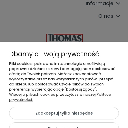
Informacje
O nas
Dbamy o Twoją prywatność
Autoryzowany
Pliki cookies i pokrewne im technologie umożliwiają
Sklep & Serwis Thomas
poprawne działanie strony i pomagają nam dostosować
ofertę do Twoich potrzeb. Możesz zaakceptować
ul. Łukowska 2B lok17
wykorzystanie przez nas wszystkich tych plików i przejść
04-113 Warszawa
do sklepu lub dostosować użycie plików do swoich
+22 644 56 78
I
604 133 055
preferencji, wybierając opcję "Dostosuj zgody".
Więcej o plikach cookies przeczytasz w naszej Polityce
sklep@thomas-sklep.pl
prywatności.
Zaakceptuj tylko niezbędne
©2026 Wszelkie Prawa Zastrzeżone | Autoryzowany Sklep &
Serwis THOMAS