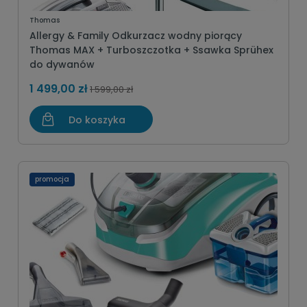
Thomas
Allergy & Family Odkurzacz wodny piorący
Thomas MAX + Turboszczotka + Ssawka Sprühex
do dywanów
1 499,00 zł
1 599,00 zł
Do koszyka
promocja